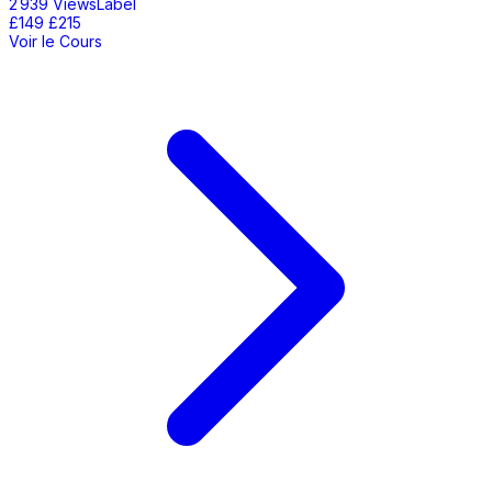
2 939 ViewsLabel
£149
£215
Voir le Cours