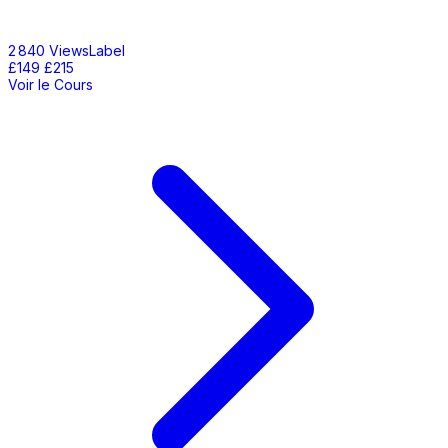
2 840 ViewsLabel
£149
£215
Voir le Cours